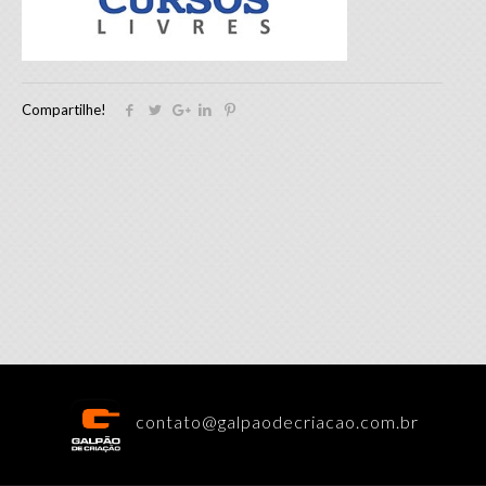
Compartilhe!
contato@galpaodecriacao.com.br