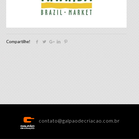
Compartilhe!
contato@galpaodecriacao.com.br