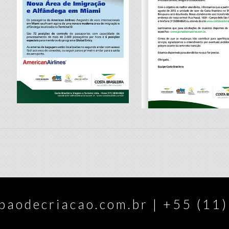
aodecriacao.com.br
|
+55 (11