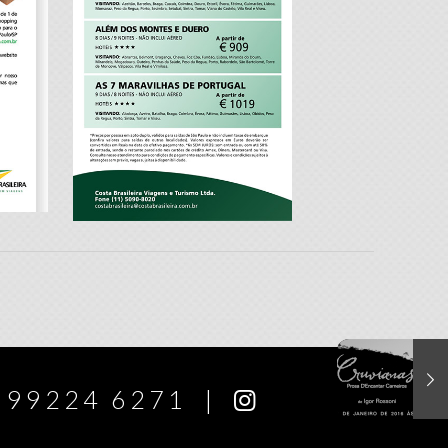
) 99224 6271
|